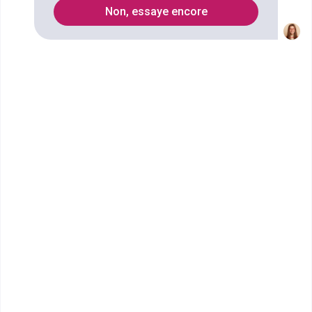
Non, essaye encore
Qu'est ce que le diplôme CAP Art et
techniques de la bijouterie-joaillerie
option bijouterie-joaillerie ?
Le CAP Art et techniques de la bijouterie-joaillerie
propose
3 options
:
- bijouterie-joaillerie ;
- bijouterie-sertissage ;
- polissage finition.
Ici, nous allons nous intéresser
à l'option bijouterie-
joaillerie
. Les titulaires de ce CAP avec cette option
seront
capables d'exécuter la totalité d'un bijou avec
des techniques d'assemblage simples
. Ils seront aussi
capables de réparer ou restaurer les bijoux.
Les activités principales sont :