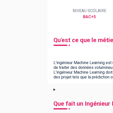
NIVEAU SCOLAIRE
BAC+5
BTS
Écoles
Masters
Licences pro
Articles
CAP
Qu'est ce que le méti
Bac pro
Bachelors
L'ingénieur Machine Learning est 
de traiter des données volumineu
L'ingénieur Machine Learning doit
des projet tels que la prédiction 
Que fait un Ingénieur