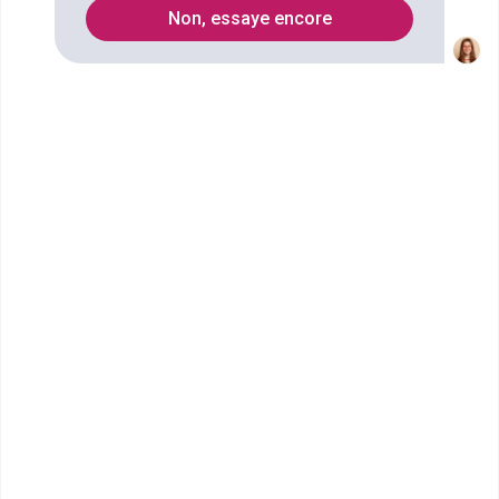
Non, essaye encore
de la concurrence, de la
consommation et la répression des
fraudes ?
Le contrôleur de la concurrence, de la
consommation et de la répression des fraudes
,
comme son nom l’indique, contrôle le respect des
règlementations relatives à la concurrence, à la
consommation et à la circulation des marchandises. Il
recueille les plaintes formulées par les
consommateurs et agit en conséquence : contrôle,
sanction.. Sa responsabilité est grande puisque la
sécurité des consommateurs dépend de lui. C’est un
fonctionnaire de l’Etat.