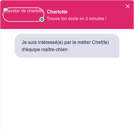
Orientation
Charlotte
Trouve ton école en 2 minutes !
Chef(fe) d'équipe maître-
chien
Je suis intéressé(e) par le métier Chef(fe)
d'équipe maître-chien
NIVEAU SCOLAIRE
AUTRE FORMATION
SECTEUR D'ACTIVITÉ
GENDARMERIE , AGRICULTURE , DOUANE , ARMÉE DE TERRE , SOIN AUX ANIMAUX , POLICE NATIONALE , DÉFENSE
SALAIRE
1150 € / MOIS À 1600 € / MOIS
Qu'est ce que le métier Chef(fe)
d'équipe maître-chien ?