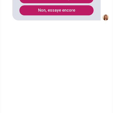
Liste des Préparation aux concours de la fonction
publique
Non, essaye encore
Quels métiers faire avec un
diplôme Préparation à l'agrégation
d'économie et gestion option A
économie et gestion
administrative ?
Ecoles qui forment au diplôme
Préparation à l'agrégation d'économie
et gestion option A économie et
gestion administrative