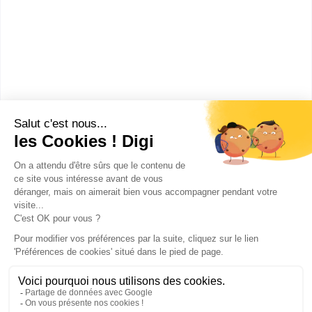
Faculté de sciences
économiques et de gestio
Préparation à l'agrégation
d'économie et gestion option A
économie et gestion
administrative
Accède à la fiche pour obtenir toutes les
informations dont tu as besoin pour réussir ton
orientation en cliquant sur le bouton ci-dessous.
Bac+5
Voir la fiche
Publicité sur le réseau digiSchool