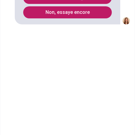
Liste des Master professionnel
Non, essaye encore
Quels métiers faire avec un
diplôme Master pro Arts, lettres,
langues mention lettres et arts
spécialité édition, livre et
multimédia ?
Ecoles qui forment au diplôme Master
pro Arts, lettres, langues mention
lettres et arts spécialité édition, livre
et multimédia