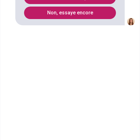
Liste des Licence
Non, essaye encore
Qu'est ce que le diplôme Licence
Sciences, Technologies, Santé
mention Chimie, Alimentation, Santé
et Environnement ?
Ce cursus en trois ans vise à transmettre au candidat des
connaissances en matière d’alimentation, de santé et
d’environnement, pour l’accompagner à comprendre
l’organisation de l’entreprise mais aussi à évoluer et
connaître vers l'extérieur de l'entreprise et participer à la
mise en place d’actions spécifiques.