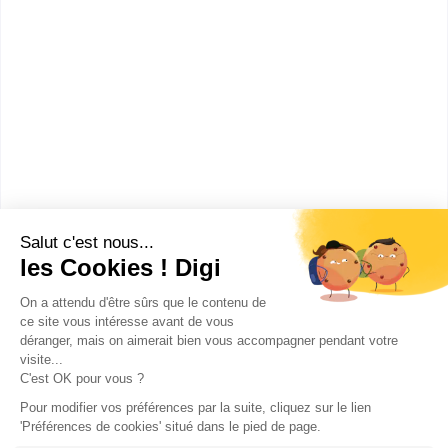
Les villes en France où faire un
Licence Sciences, Technologies,
Santé mention Chimie, Alimentation,
Santé et Environnement
Amiens
(
1
)
Nogent-sur-Oise
(
1
)