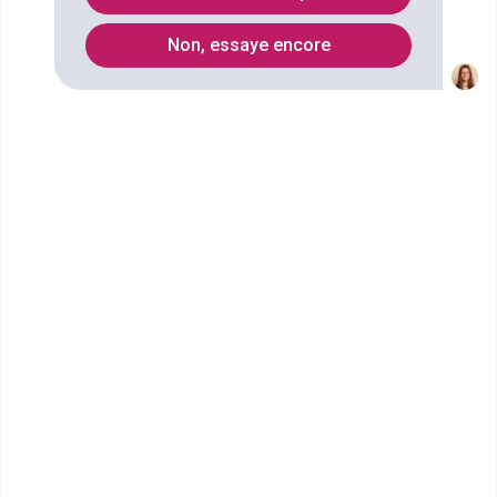
Liste des Licence
Non, essaye encore
Qu'est ce que le diplôme Licence
Sciences Humaines et Sociales
mention Histoire, Langue et
Civilisations Étrangères ?
Ce cursus en trois ans vise à transmettre aux intéressés un
enseignement de qualité offrant ainsi des possibilités de
carrière dans des métiers de l’enseignement mais aussi de
l’histoire, de la civilisation des pays anglophones.
Comment accéder au diplôme