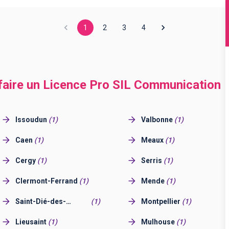
1
2
3
4
 faire un Licence Pro SIL Communication 
Issoudun
(
1
)
Valbonne
(
1
)
Caen
(
1
)
Meaux
(
1
)
Cergy
(
1
)
Serris
(
1
)
Clermont-Ferrand
(
1
)
Mende
(
1
)
Saint-Dié-des-
(
1
)
Montpellier
(
1
)
Vosges
Lieusaint
(
1
)
Mulhouse
(
1
)