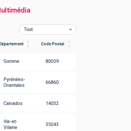
ultimédia
Département
Code Postal
Somme
80039
Pyrénées-
66860
Orientales
Calvados
14032
Ille-et-
35043
Vilaine