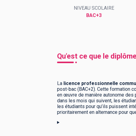
NIVEAU SCOLAIRE
BAC+3
BTS
Écoles
Masters
Licences pro
Articles
CAP
Qu'est ce que le diplô
Bac pro
Bachelors
La
licence professionnelle commu
post-bac (BAC+2). Cette formation cou
en œuvre de manière autonome des pro
dans les mois qui suivent, les étudia
les étudiants pour qu’ils puissent int
prioritairement en alternance pour que