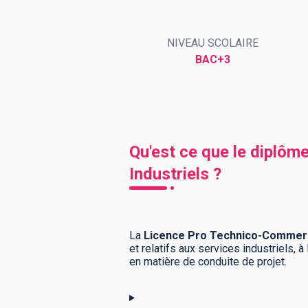
NIVEAU SCOLAIRE
BTS
Écoles
Masters
BAC+3
Licences pro
Articles
CAP
Bac pro
Qu'est ce que le diplôm
Bachelors
Industriels ?
La
Licence Pro Technico-Commercia
et relatifs aux services industriels, 
en matière de conduite de projet.