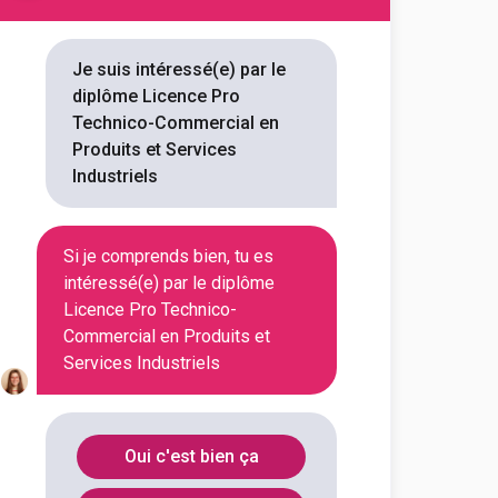
rcial en Produits et
Je suis intéressé(e) par le
diplôme Licence Pro
Technico-Commercial en
Produits et Services
Industriels
Produits et Services
Si je comprends bien, tu es
intéressé(e) par le diplôme
Licence Pro Technico-
 en Produits et
Commercial en Produits et
Services Industriels
Oui c'est bien ça