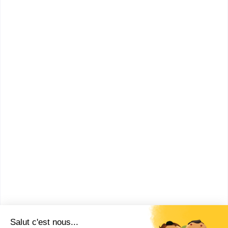
l'apprentissage multi...
CAP Esthétique cosmétique
parfumerie
Le Cerfal est un CFA qui propose des formations dans
des Unités de formations par apprentissage et gère
en dir...
CAP ou équivalent
Voir la fiche
École Terrade - École et CFA
de Coiffure, d'...
CAP Esthétique, Cosmétique &
Parfumerie - e-learning
École Terrade Paris Vaugirard forme depuis plus de
10 ans aux métiers de l'esthétique, de la coiffure, ...
CAP ou équivalent
Voir la fiche