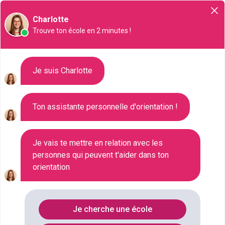
Orientation
Charlotte
Trouve ton école en 2 minutes !
Liste des 1325 CAP à Vitry-
Je suis Charlotte
sur-Seine
Ton assistante personnelle d'orientation !
Où faire le diplôme
CAP
à
Vitry-sur-
seine
?
Je vais te mettre en relation avec les
personnes qui peuvent t'aider dans ton
orientation
Consultez ci-dessous la liste de toutes les
formations de type CAP à Vitry-sur-Seine (Val-de-
Marne). Faites votre choix parmi les 1325
Je cherche une école
formations de type CAP référencées à Vitry-sur-