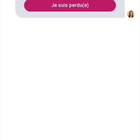
Seine
Je suis perdu(e)
FILTRES
Nom
Filtrer
CMA Hauts-de-France : CMA
Formation et Entre...
CAP Production et Service en
Restaurations (rapide, collective,
cafétéria)
CMA Formation Hauts-de-France est le réseau de
formation professionnelle de la Chambre de Métiers
et de l&rsqu...
CAP ou équivalent
Voir la fiche