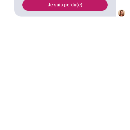
Je suis perdu(e)
Nom
Filtrer
CMA Hauts-de-France : CMA
Formation et Entre...
CAP Métiers de la Coiffure
CMA Formation Hauts-de-France est le réseau de
formation professionnelle de la Chambre de Métiers
et de l&rsqu...
CAP ou équivalent
Voir la fiche
STEPHENSON FORMATION