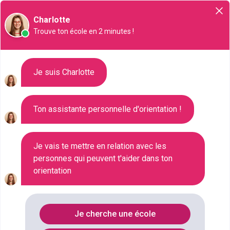
Orientation
Charlotte
Trouve ton école en 2 minutes !
Liste des 1298 CAP à
Je suis Charlotte
Versailles
Ton assistante personnelle d'orientation !
Où faire le diplôme
CAP
à
Versailles
?
Je vais te mettre en relation avec les
personnes qui peuvent t'aider dans ton
Consultez ci-dessous la liste de toutes les
orientation
formations de type CAP à Versailles (Yvelines).
Faites votre choix parmi les 1298 formations de type
CAP référencées à Versailles
Je cherche une école
FILTRES