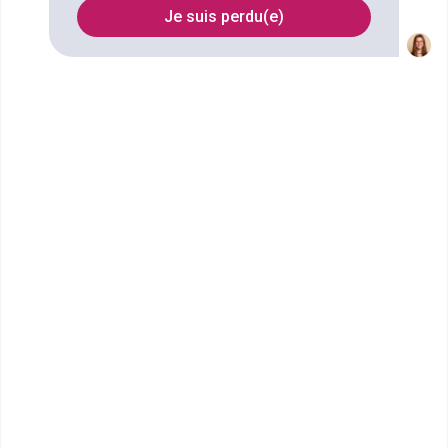
Je suis perdu(e)
Nom
Filtrer
École Terrade - École et CFA
de Coiffure, d'...
CAP Coiffure
La vie à l’école d’Esthétique et de Coiffure de LyonLes
marques et les réseaux profe...
CAP ou équivalent
Voir la fiche
ISPA - Campus de Lyon