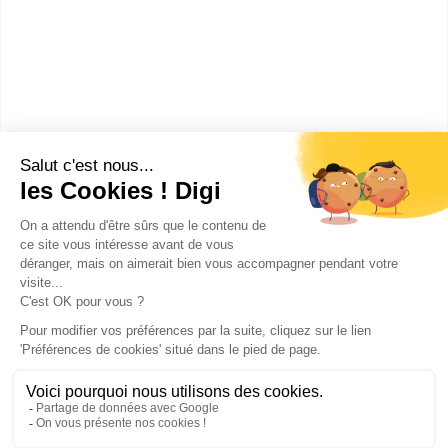
Claude Aubry
CAP Réalisation en
chaudronnerie industrielle
Accède à la fiche pour obtenir toutes les
informations dont tu as besoin pour réussir ton
orientation en cliquant sur le bouton ci-dessous.
CAP ou équivalent
Voir la fiche
Publicité sur le réseau digiSchool
C.G.U/C.G.V