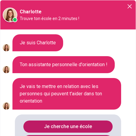
Orientation
Charlotte
Trouve ton école en 2 minutes !
Liste des 680 CAP à Saint-
Je suis Charlotte
Étienne
Ton assistante personnelle d'orientation !
Où faire le diplôme
CAP
à
St-etienne
?
Je vais te mettre en relation avec les
personnes qui peuvent t'aider dans ton
Consultez ci-dessous la liste de toutes les
orientation
formations de type CAP à Saint-Étienne (Loire).
Faites votre choix parmi les 680 formations de type
CAP référencées à Saint-Étienne
Je cherche une école
FILTRES