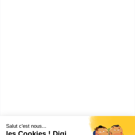
MC Maintenance des systèmes embarqués de
l'automobile
CAP Maintenance des véhicules option voitures
particulières
CAP Maintenance des matériels option matériels de
parcs et jardins
CAP Maintenance des matériels option tracteurs et
matériels agricoles
CAP Maintenance des matériels option matériels de
travaux publics et de manutention
Non renseigné
: