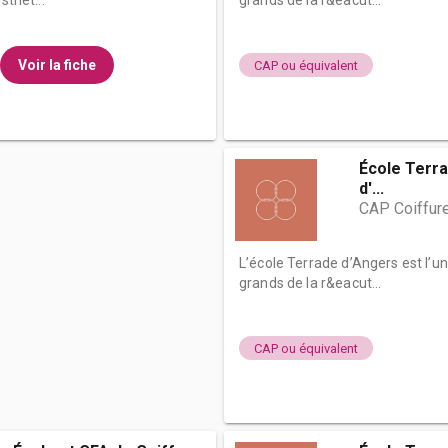
sthét...
grands de la r&eacut...
Voir la fiche
CAP ou équivalent
École Terra
d'...
CAP Coiffur
L’école Terrade d’Angers est l’u
grands de la r&eacut...
CAP ou équivalent