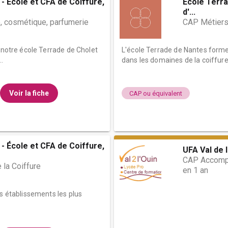
- École et CFA de Coiffure,
École Terra
d'...
, cosmétique, parfumerie
CAP Métiers 
e notre école Terrade de Cholet
L'école Terrade de Nantes form
.
dans les domaines de la coiffure, 
Voir la fiche
CAP ou équivalent
- École et CFA de Coiffure,
UFA Val de l
CAP Accompa
 la Coiffure
en 1 an
es établissements les plus