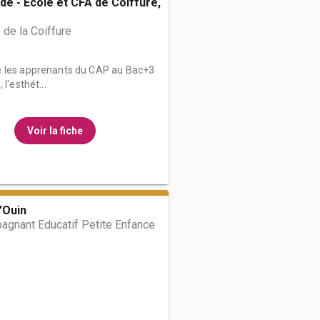
de - École et CFA de Coiffure,
de la Coiffure
e les apprenants du CAP au Bac+3
l'esthét...
Voir la fiche
'Ouin
gnant Educatif Petite Enfance