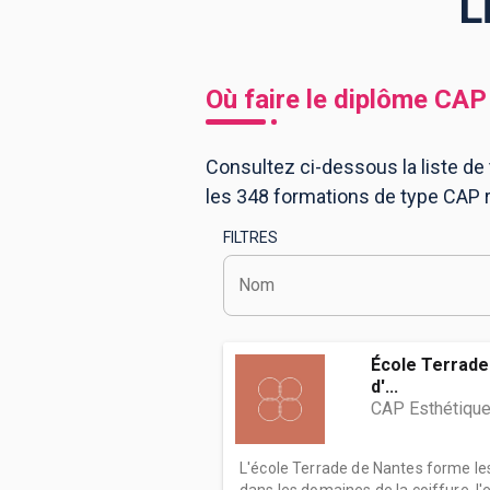
L
BTS
Écoles
Masters
Où faire le diplôme
CAP
Licences pro
Articles
Consultez ci-dessous la liste de 
CAP
les 348 formations de type CAP
Bac pro
FILTRES
Bachelors
Nom
École Terrade 
d'...
CAP Esthétique
L'école Terrade de Nantes forme l