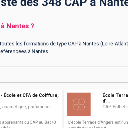
iste des 348 CAP à Nant
à
Nantes
?
toutes les formations de type CAP à Nantes (Loire-Atlant
 référencées à Nantes
- École et CFA de Coiffure,
École Terra
d'...
, cosmétique, parfumerie
CAP Esthéti
es apprenants du CAP au Bac+3
L’école Terrade d’Angers est l’u