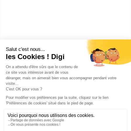
bac techno STMG sciences et technologies du
management et de la gestion spécialité gestion et
finance
bac pro Accueil - relation clients et usagers
Sans diplôme
:
Section européenne de lycée professionnel
Publicité sur le réseau digiSchool
C.G.U/C.G.V