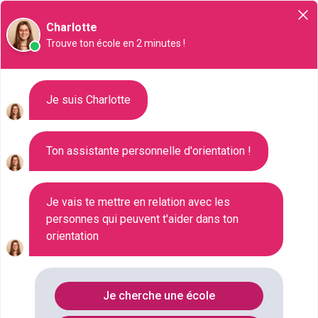
Orientation
Charlotte
Trouve ton école en 2 minutes !
Liste des 107 CAP en
Je suis Charlotte
alternance à Paris
Ton assistante personnelle d'orientation !
Où faire le diplôme
CAP-EN-
ALTERNANCE
à
Paris
?
Je vais te mettre en relation avec les
personnes qui peuvent t'aider dans ton
orientation
Consultez ci-dessous la liste de toutes les
formations de type CAP en alternance à Paris
(Paris). Faites votre choix parmi les 107 formations
Je cherche une école
de type CAP en alternance référencées à Paris