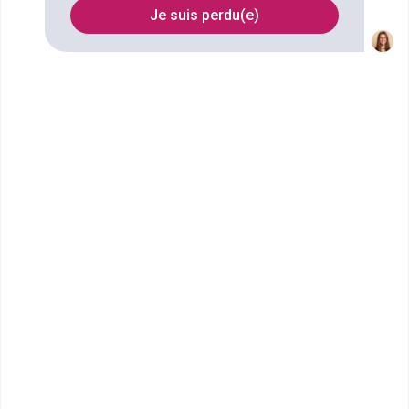
Je suis perdu(e)
FILTRES
Nom
Filtrer
CFA Cerfal, réseau de
l'apprentissage multi...
Master Marketing et vente
Le Cerfal est un CFA qui propose des formations dans
des Unités de formations par apprentissage et gère
en dir...
Bac+5
Voir la fiche