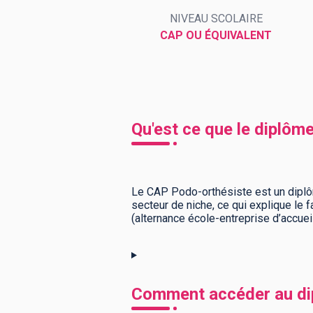
NIVEAU SCOLAIRE
CAP OU ÉQUIVALENT
BTS
Écoles
Masters
Licences pro
Articles
CAP
Qu'est ce que le diplôm
Bac pro
Bachelors
Le CAP Podo-orthésiste est un dipl
secteur de niche, ce qui explique le 
(alternance école-entreprise d’accueil
Comment accéder au di