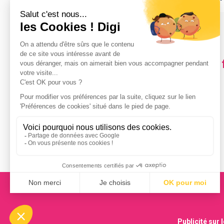
Les villes en France où
Épône
(
1
)
Pantin
(
1
)
Publicité sur 