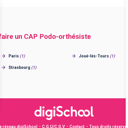
 faire un CAP Podo-orthésiste
Paris
(
1
)
Joué-lès-Tours
(
1
)
Strasbourg
(
1
)
le réseau digiSchool
C.G.U/C.G.V
Contact
Tous droits réservé