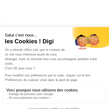
Aéronautique option avionique
Vitrolles
(
1
)
Clermont-Ferrand
(
1
)
Cerny
(
1
)
Pontchâteau
(
1
)
Publicité sur le réseau digiSchool
C.G.U/C.G.V
Contact