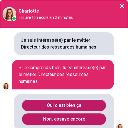
Orientation
Charlotte
Trouve ton école en 2 minutes !
Directeur des ressources
humaines
Je suis intéressé(e) par le métier
Directeur des ressources humaines
NIVEAU SCOLAIRE
BAC+5
Si je comprends bien, tu es intéressé(e) par
SECTEUR D'ACTIVITÉ
le métier Directeur des ressources
MANAGEMENT , GESTION DES RESSOURCES HUMAINES , FORMATION , INSERTION SOCIALE ET PROFESSIONNELLE , RECRUTEMENT , ORIENTATION , RESSOURCES HUMAINES , QHSE , ENVIRONNEMENT
humaines
SALAIRE
5000 € / MOIS À 7700 € / MOIS
Oui c'est bien ça
Qu'est ce que le métier Directeur
Non, essaye encore
des ressources humaines ?