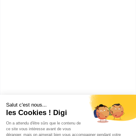
Comment devenir Recruteur IT
?
Combien gagne un Recruteur
IT ?
Ces métiers peuvent aussi
t'intéresser