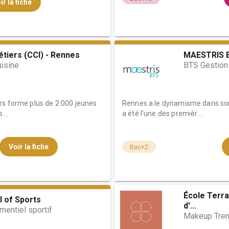
ir la fiche
étiers (CCI) - Rennes
MAESTRIS 
uisine
BTS Gestion
rs forme plus de 2 000 jeunes
Rennes a le dynamisme dans son
...
a été l’une des premièr...
Voir la fiche
Bac+2
École Terra
 of Sports
d'...
mentiel sportif
Makeup Tre