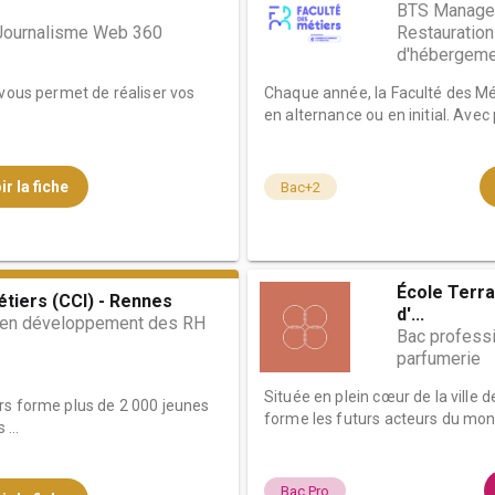
BTS Managem
 Journalisme Web 360
Restauration
d'hébergeme
 vous permet de réaliser vos
Chaque année, la Faculté des Mé
.
en alternance ou en initial. Avec p
ir la fiche
Bac+2
École Terra
étiers (CCI) - Rennes
d'...
) en développement des RH
Bac profess
parfumerie
Située en plein cœur de la ville 
rs forme plus de 2 000 jeunes
forme les futurs acteurs du mon.
...
Bac Pro