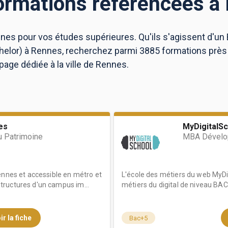
ormations référencées à
es pour vos études supérieures. Qu'ils s'agissent d'un 
helor) à Rennes, recherchez parmi 3885 formations près
age dédiée à la ville de Rennes.
es
MyDigitalSc
 Patrimoine
MBA Dévelop
ennes et accessible en métro et
L'école des métiers du web MyDig
ructures d'un campus im...
métiers du digital de niveau BAC 
ir la fiche
Bac+5