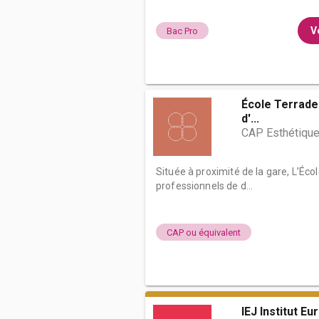
Vo
Bac Pro
École Terrade 
d'...
CAP Esthétique
Située à proximité de la gare, L’Éco
professionnels de d...
CAP ou équivalent
IEJ Institut E