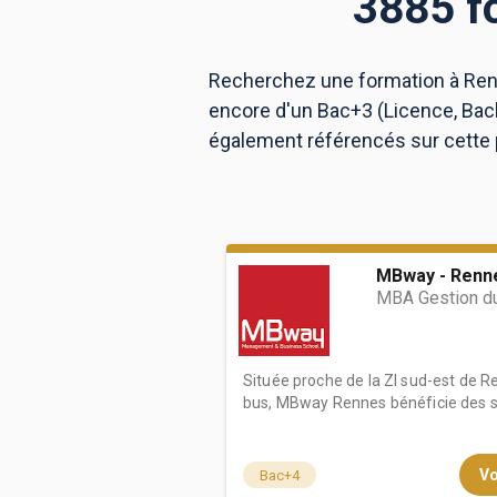
3885 f
Recherchez une formation à Renn
BTS
Écoles
Masters
encore d'un Bac+3 (Licence, Bac
Licences pro
Articles
également référencés sur cette p
CAP
Bac pro
Bachelors
MBway - Renn
MBA Gestion du
Située proche de la ZI sud-est de R
bus, MBway Rennes bénéficie des st
Vo
Bac+4