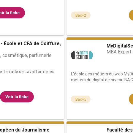
ir la fiche
Bac+2
- École et CFA de Coiffure,
MyDigitalSc
MBA Expert M
, cosmétique, parfumerie
le Terrade de Laval forme les
L'école des métiers du web MyDig
métiers du digital de niveau BAC 
Voir la fiche
Bac+5
uropéen du Journalisme
Faculté des