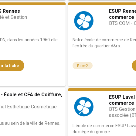
S Rennes
ESUP Renne
té et Gestion
commerce e
BTS COM - 
N, dans les années 1960 elle
Notre école de commerce de Ren
l’entrée du quartier d&rs...
ir la fiche
Bac+2
- École et CFA de Coiffure,
ESUP Laval 
commerce e
nel Esthétique Cosmétique
BTS Gestion 
associée (B
 au sein de la ville de Rennes,
L’école de commerce ESUP Laval
du siège du groupe ...