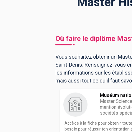
Master His
BTS
Écoles
Masters
Licences pro
Articles
Où faire le diplôme
Mast
CAP
Bac pro
Vous souhaitez obtenir un Master
Saint-Denis. Renseignez-vous ci
Bachelors
les informations sur les établi
mais aussi tout ce qu'il faut savo
Muséum nationa
Master Science
mention évoluti
sociétés spécial
Accède à la fiche pour obtenir tout
besoin pour réussir ton orientation e