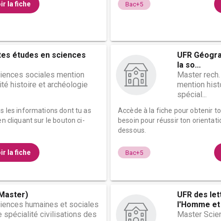
ir la fiche
Bac+5
tes études en sciences
UFR Géograp
la so...
ciences sociales mention
Master rech.
ité histoire et archéologie
mention hist
spécial...
es les informations dont tu as
Accède à la fiche pour obtenir t
n cliquant sur le bouton ci-
besoin pour réussir ton orientati
dessous.
ir la fiche
Bac+5
(Master)
UFR des let
ciences humaines et sociales
l'Homme et 
 spécialité civilisations des
Master Scie