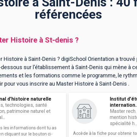
toire à Saint-Denis : 40
référencées
er Histoire
à
St-denis
?
 Histoire à Saint-Denis ? digiSchool Orientation a trouvé
-dessous sur l'établissement à Saint-Denis qui mène à c
ssements et les formations comme le programme, le ryth
ir pour vous inscrire au Master Histoire à Saint-Denis .
l d'histoire naturelle
Institut d'é
s, technologies, santé
internation..
on, patrimoine naturel et
Master rech.
...
mention histo
spécialité h..
es les informations dont tu as
Accède à la fiche pour obtenir t
n cliquant sur le bouton ci-