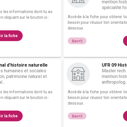
mention histo
spécialité his
es les informations dont tu as
Accède à la fiche pour obtenir t
n cliquant sur le bouton ci-
besoin pour réussir ton orientati
dessous.
ir la fiche
Bac+5
l d'histoire naturelle
UFR 09 Hist
s humaines et sociales
Master rech.
on, patrimoine naturel et
mention histo
...
anthropolog..
es les informations dont tu as
Accède à la fiche pour obtenir t
n cliquant sur le bouton ci-
besoin pour réussir ton orientati
dessous.
ir la fiche
Bac+5