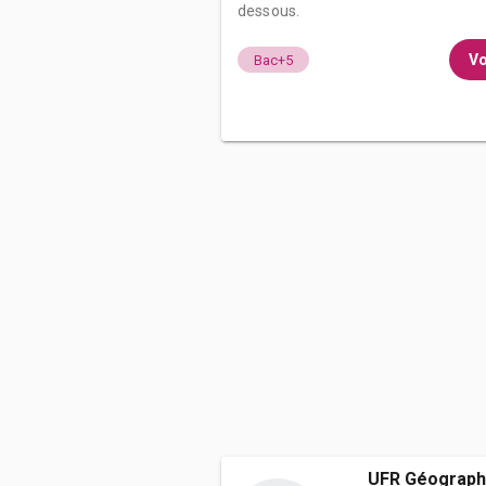
dessous.
Vo
Bac+5
UFR Géographi