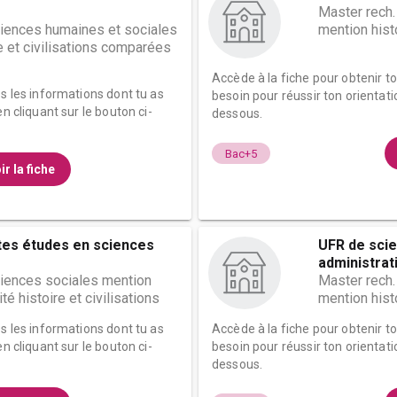
Master rech.
ciences humaines et sociales
mention hist
e et civilisations comparées
Accède à la fiche pour obtenir t
es les informations dont tu as
besoin pour réussir ton orientati
n cliquant sur le bouton ci-
dessous.
Bac+5
ir la fiche
tes études en sciences
UFR de scie
administrat
ciences sociales mention
Master rech.
ité histoire et civilisations
mention hist
es les informations dont tu as
Accède à la fiche pour obtenir t
n cliquant sur le bouton ci-
besoin pour réussir ton orientati
dessous.