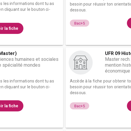
es les informations dont tu as
besoin pour réussir ton orientati
n cliquant sur le bouton ci-
dessous.
Bac+5
ir la fiche
(Master)
UFR 09 Hist
ciences humaines et sociales
Master rech.
e spécialité mondes
mention histo
économique
es les informations dont tu as
Accède à la fiche pour obtenir t
n cliquant sur le bouton ci-
besoin pour réussir ton orientati
dessous.
ir la fiche
Bac+5