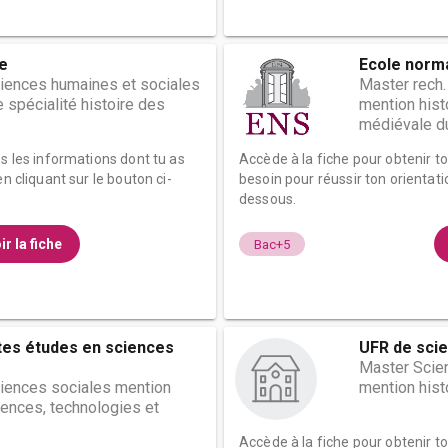
re
Ecole norma
ciences humaines et sociales
Master rech.
e spécialité histoire des
mention histo
médiévale du
es les informations dont tu as
Accède à la fiche pour obtenir t
n cliquant sur le bouton ci-
besoin pour réussir ton orientati
dessous.
ir la fiche
Bac+5
tes études en sciences
UFR de scie
Master Scie
ciences sociales mention
mention histo
iences, technologies et
Accède à la fiche pour obtenir t