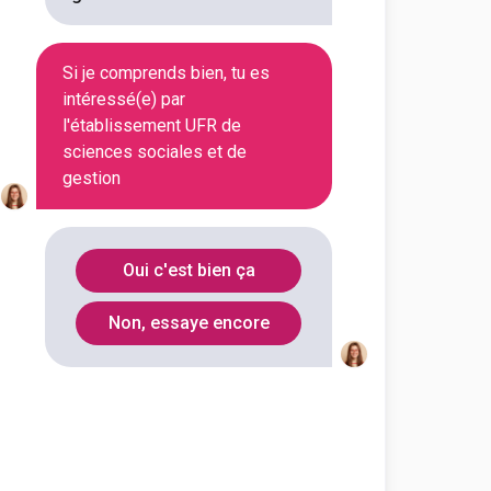
En initial
Si je comprends bien, tu es
intéressé(e) par
l'établissement UFR de
En initial
sciences sociales et de
gestion
En initial
Oui c'est bien ça
En initial
Non, essaye encore
En initial