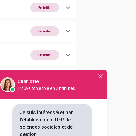
En initial
En initial
En initial
En initial
Charlotte
Trouve ton école en 2 minutes !
En initial
Je suis intéressé(e) par
l'établissement UFR de
En initial
sciences sociales et de
gestion