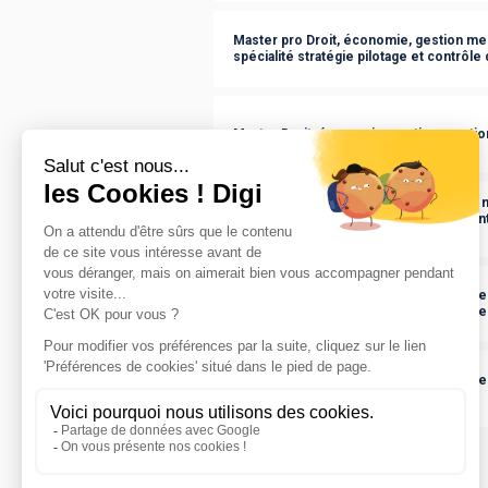
Master pro Droit, économie, gestion m
spécialité stratégie pilotage et contrôle
Master Droit, économie, gestion mentio
Master Sciences humaines et sociales m
ingénierie de projets de développement
durable
Master pro Droit, économie, gestion me
sociale spécialité administration et déve
Master pro Droit, économie, gestion m
spécialité finance d'entreprise