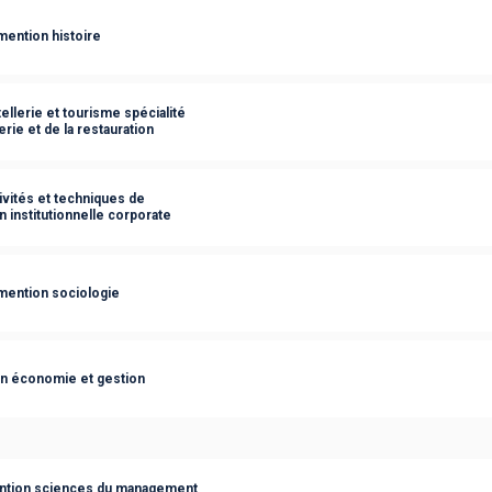
mention histoire
ellerie et tourisme spécialité
ie et de la restauration
ivités et techniques de
institutionnelle corporate
mention sociologie
on économie et gestion
ention sciences du management