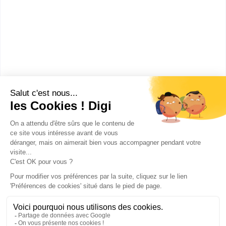
UFR des lettres, langues et
sciences humaine
Master rech. Sciences humaines
et sociales mention histoire
spécialité histoire et
connaissanc...
Accède à la fiche pour obtenir toutes les
informations dont tu as besoin pour réussir ton
orientation en cliquant sur le bouton ci-dessous.
Bac+5
Voir la fiche
Publicité sur le réseau digiSchool