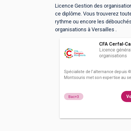
Licence Gestion des organisation
ce diplôme. Vous trouverez tout
rythme ou encore les débouchés, 
BTS
Écoles
Masters
organisations à Versailles .
Licences pro
Articles
CFA Cerfal-C
CAP
Licence généra
organisations
Bac pro
Bachelors
Spécialiste de l'alternance depuis 
Montsouris met son expertise au ser
Vo
Bac+3