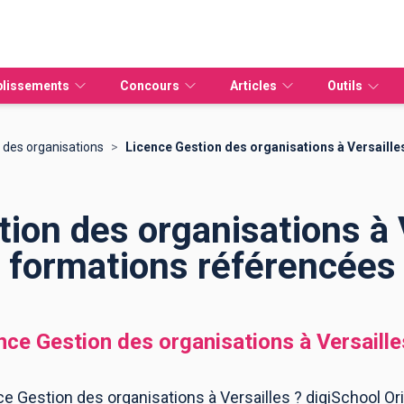
blissements
Concours
Articles
Outils
 des organisations
>
Licence Gestion des organisations à Versaille
Etudier à distance
ion des organisations à V
vidéo
ources Humaines
IPAG Online
CAP
Tout sur Parcoursup
Bachelors
Masters
Mastères spécialisés
Universités
Guide Parcoursup
É
formations référencées
EFM Métiers animaliers
Bac pro
Licences pro
IAE
Guide Alternance
EFM Santé Social
BTS
MBA
IUT
V
EDAA - École d'Arts
DUT
Masters
Missions locales
L
nce Gestion des organisations
à
Versaille
EFM Fonction publique
Licences
MSC
B
e Gestion des organisations à Versailles ? digiSchool Ori