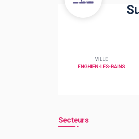
Su
BTS
Écoles
Masters
Licences pro
Articles
CAP
VILLE
Bac pro
ENGHIEN-LES-BAINS
Bachelors
Secteurs