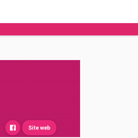
tudier à l'étranger
Ecoles de commerce
Job étudiant
BAFA
Ecoles d'ingénieur
ie étudiante
Universités
ogement étudiant
ourses
Site web