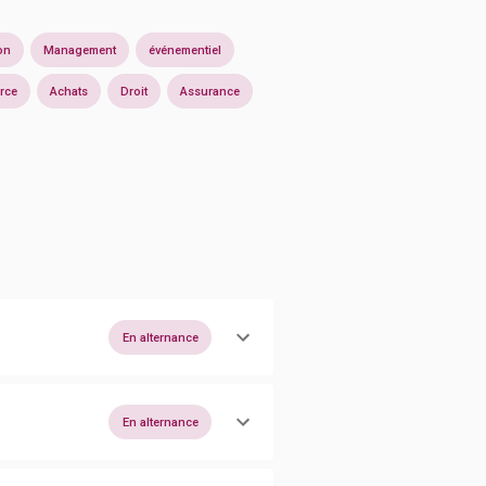
on
Management
événementiel
rce
Achats
Droit
Assurance
En alternance
En alternance