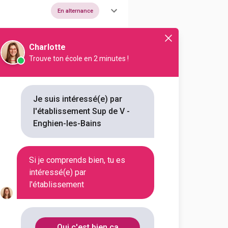
En alternance
Charlotte
Trouve ton école en 2 minutes !
Je suis intéressé(e) par
l'établissement Sup de V -
Enghien-les-Bains
Si je comprends bien, tu es
intéressé(e) par
l'établissement
Oui c'est bien ça