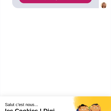
d'ingénieur statistiques à Rennes. Renseignez-vous
ci-dessous sur l'établissement à Rennes qui mène à
ce diplôme. Vous trouverez toutes les informations
sur les établissements et les formations comme le
programme, le rythme ou encore les débouchés,
mais aussi tout ce qu'il faut savoir pour vous
inscrire au Diplôme école d'ingénieur statistiques à
Rennes .
INSA Rennes : Institut national
des sciences...
diplôme d'ingénieur de l'Institut
national des sciences
appliquées de Rennes spécialité
génie ...
Accède à la fiche pour obtenir toutes les
informations dont tu as besoin pour réussir ton
orientation en cliquant sur le bouton ci-dessous.