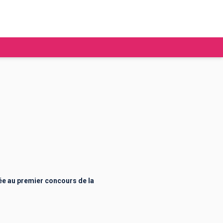
tudier à l'étranger
Ecoles de commerce
Job étudiant
BAFA
Ecoles d'ingénieur
ie étudiante
Universités
ogement étudiant
ée au premier concours de la
ourses