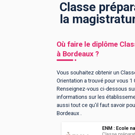
Classe prépar
la magistratu
BTS
Écoles
Masters
Licences pro
Articles
Où faire le diplôme
Clas
CAP
à
Bordeaux
?
Bac pro
Bachelors
Vous souhaitez obtenir un Classe
Orientation a trouvé pour vous 1
Renseignez-vous ci-dessous sur 
informations sur les établissem
aussi tout ce qu'il faut savoir p
Bordeaux .
ENM : Ecole na
Classe préparat