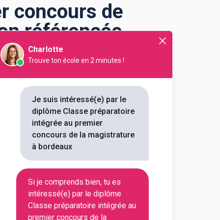
er concours de
ion référencée
Charlotte
Trouve ton école en 2 minutes !
ours de la magistrature
Je suis intéressé(e) par le
diplôme Classe préparatoire
rature à Bordeaux ? digiSchool
intégrée au premier
magistrature à Bordeaux.
concours de la magistrature
 trouverez toutes les
à bordeaux
ou encore les débouchés, mais
er concours de la magistrature à
Si je comprends bien, tu es
intéressé(e) par le diplôme
Classe préparatoire intégrée au
premier concours de la