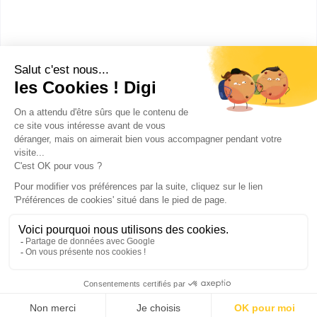
Classe préparatoire intégrée au premier concours de
la magistrature
Bac+7
:
Formation des magistrats
Publicité sur le réseau digiSchool
C.G.U/C.G.V
Contact
Tous droits réservés 2011-
2026