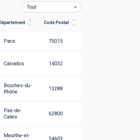
Département
Code Postal
Paris
75015
Calvados
14032
Bouches-du-
13288
Rhône
Pas-de-
62800
Calais
Meurthe-et-
54603