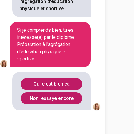
l'agrégation d'éducation
physique et sportive
ation physique et
Si je comprends bien, tu es
intéressé(e) par le diplôme
Préparation à l'agrégation
d'éducation physique et
sportive
Mont-Saint-Aignan
(
1
)
Strasbourg
(
1
)
Oui c'est bien ça
Toulouse
(
1
)
Villeurbanne
(
1
)
Non, essaye encore