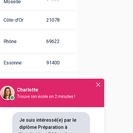
Moselle
Côte-d'Or
21078
Rhône
69622
Essonne
91400
Pas-de-
62228
Calais
Charlotte
Trouve ton école en 2 minutes !
Somme
80025
Je suis intéressé(e) par le
diplôme Préparation à