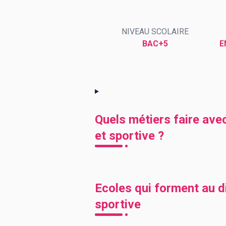
NIVEAU SCOLAIRE
BTS
Écoles
Masters
BAC+5
E
Licences pro
Articles
CAP
Bac pro
Bachelors
Quels métiers faire ave
et sportive ?
Ecoles qui forment au d
sportive