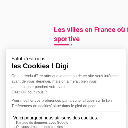
Les villes en France où 
sportive
Amiens
(
1
)
Caen
(
1
)
Calais
(
1
)
Créteil
(
1
)
Dijon
(
1
)