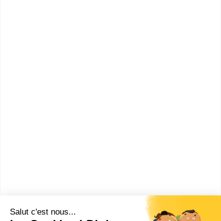
étrangères
Département
études
ibériques et
Paris
7500
latino-
américaines
Les villes en France où faire un
Préparation à l'agrégation de langues
vivantes étrangères : portugais
Paris
(
2
)