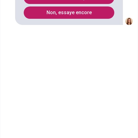
publique
Non, essaye encore
Quels métiers faire avec un
diplôme Préparation à l'agrégation
de langues vivantes étrangères :
langue et culture japonaises ?
Ecoles qui forment au diplôme
Préparation à l'agrégation de langues
vivantes étrangères : langue et
culture japonaises