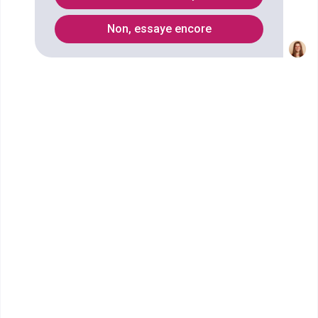
Liste des Master professionnel
Non, essaye encore
Quels métiers faire avec un
diplôme Master pro Droit,
économie, gestion mention
management spécialité
management de l'art et tourisme
culturel ?
Ecoles qui forment au diplôme Master
pro Droit, économie, gestion mention
management spécialité management