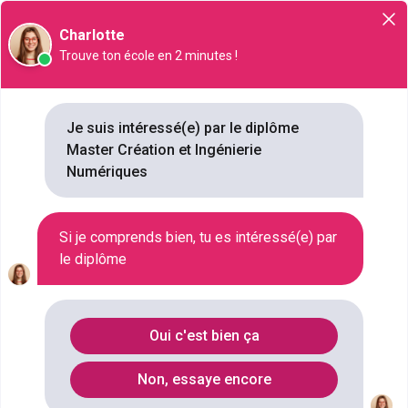
Orientation
Charlotte
Trouve ton école en 2 minutes !
Master Création et Ingénierie
Numériques
Je suis intéressé(e) par le diplôme
Master Création et Ingénierie
NIVEAU SCOLAIRE
Numériques
BAC+5
SECTEUR D'ACTIVITÉ
INFORMATIQUE
Si je comprends bien, tu es intéressé(e) par
DURÉE
le diplôme
2 ANNÉES
COMBIEN
1 ÉCOLES
Oui c'est bien ça
Liste des Master
Non, essaye encore