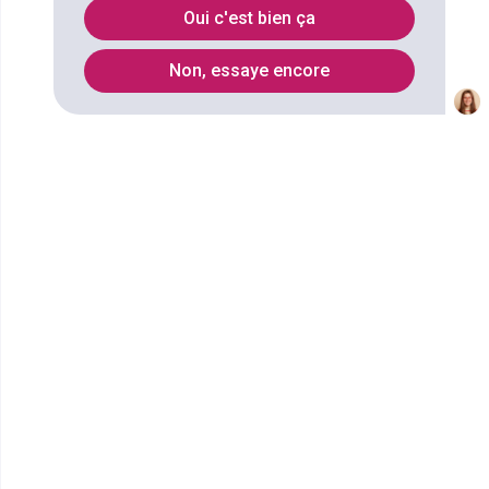
Oui c'est bien ça
Non, essaye encore
Vidéo de présentation
Diplôme d'Etat
de la jeunesse, de l'éducation
populaire et du sport spécialité
animation socio-éducative ou
culturelle