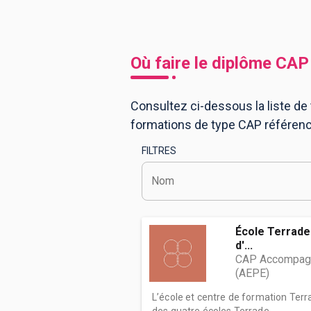
BTS
Écoles
Masters
Où faire le diplôme
CAP
Licences pro
Articles
Consultez ci-dessous la liste de 
CAP
formations de type CAP référenc
Bac pro
FILTRES
Bachelors
Nom
École Terrade 
d'...
CAP Accompagna
(AEPE)
L’école et centre de formation Terra