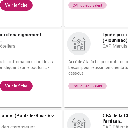
Voir la fiche
CAP ou équivalent
ion d'enseignement
Lycée prof
.
(Plouhinec)
ôteliers
CAP Menuisie
es les informations dont tu as
Accède à la fiche pour obtenir t
n cliquant sur le bouton ci-
besoin pour réussir ton orientati
dessous.
Voir la fiche
CAP ou équivalent
ionnel (Pont-de-Buis-lès-
CFA de la C
l'artisan...
 des carrosseries
CAP Pâtissi