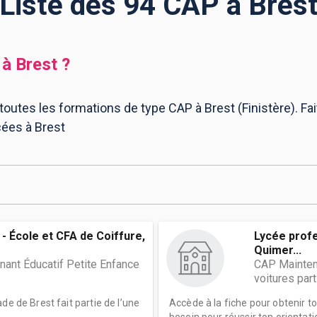
Liste des 94 CAP à Bres
à
Brest
?
toutes les formations de type CAP à Brest (Finistère). Fa
ées à Brest
- École et CFA de Coiffure,
Lycée profe
Quimer...
nt Éducatif Petite Enfance
CAP Mainten
voitures part
de de Brest fait partie de l’une
Accède à la fiche pour obtenir t