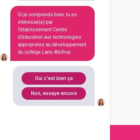
Si je comprends bien, tu es
En initial
intéressé(e) par
l'établissement Centre
d'éducation aux technologies
En initial
appropriées au développement
du collège Lano-Alofivai
En initial
Oui c'est bien ça
En initial
Non, essaye encore