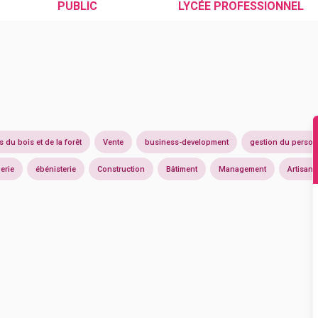
PUBLIC
LYCÉE PROFESSIONNEL
s du bois et de la forêt
Vente
business-development
gestion du person
erie
ébénisterie
Construction
Bâtiment
Management
Artisana