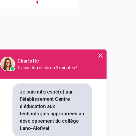
4
Charlotte
nel
menuiserie
Audiovisuel
Trouve ton école en 2 minutes !
t
Commerce
Design
Industrie
Je suis intéressé(e) par
l'établissement Centre
d'éducation aux
technologies appropriées au
développement du collège
Lano-Alofivai