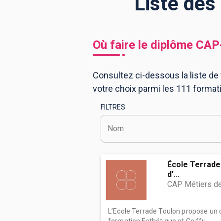
Liste des
BTS
Écoles
Masters
Où faire le diplôme
CAP
Licences pro
Articles
Consultez ci-dessous la liste de
CAP
votre choix parmi les 111 format
Bac pro
FILTRES
Bachelors
Nom
École Terrade 
d'...
CAP Métiers de
L’Ecole Terrade Toulon propose un