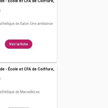
de - École et CFA de Coiffure,
e
d’Esthétique de Salon :Une ambiance
Voir la fiche
de - École et CFA de Coiffure,
e
’Esthétique de MarseilleLes