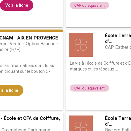
Voir la fiche
CAP ou équivalent
École Terra
 CNAM - AIX-EN-PROVENCE
d'...
ce, Vente - Option Banque -
CAP Esthéti
ncier (H/F)
La vie à l’école de Coiffure et d
es les informations dont tu as
marques et les réseaux ...
n cliquant sur le bouton ci-
CAP ou équivalent
ir la fiche
- École et CFA de Coiffure,
École Terra
d'...
e Cosmétique Parfumerie
Bac pro Est