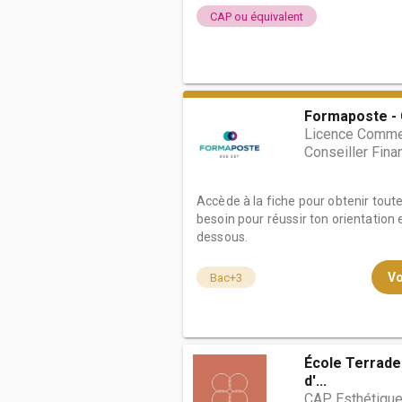
CAP ou équivalent
Formaposte -
Licence Commer
Conseiller Fina
Accède à la fiche pour obtenir tout
besoin pour réussir ton orientation e
dessous.
Vo
Bac+3
École Terrade 
d'...
CAP Esthétiqu