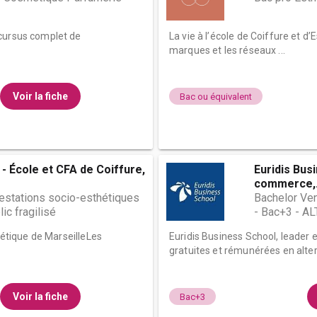
 cursus complet de
La vie à l’école de Coiffure et d
marques et les réseaux ...
Voir la fiche
Bac ou équivalent
- École et CFA de Coiffure,
Euridis Bus
commerce,.
restations socio-esthétiques
Bachelor Ve
ic fragilisé
- Bac+3 - 
thétique de MarseilleLes
Euridis Business School, leader
gratuites et rémunérées en alter
Voir la fiche
Bac+3