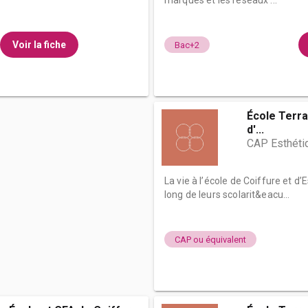
marques et les réseaux ...
Voir la fiche
Bac+2
École Terra
d'...
CAP Esthéti
La vie à l’école de Coiffure et 
long de leurs scolarit&eacu...
CAP ou équivalent