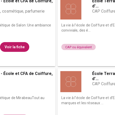
- École et CFA de Coiffure,
École Terra
d'...
, cosmétique, parfumerie
CAP Coiffur
sthétique de Salon :Une ambiance
La vie à l’école de Coiffure et 
conviviale, des é...
Voir la fiche
CAP ou équivalent
- École et CFA de Coiffure,
École Terra
d'...
CAP Coiffur
sthétique de MirabeauTout au
La vie à l’école de Coiffure et d
marques et les réseaux ...