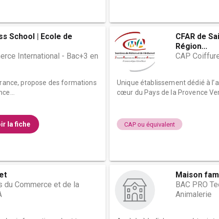
ss School | Ecole de
CFAR de Sai
Région...
rce International - Bac+3 en
CAP Coiffur
 France, propose des formations
Unique établissement dédié à l’a
ce...
cœur du Pays de la Provence Vert
ir la fiche
CAP ou équivalent
et
Maison fami
s du Commerce et de la
BAC PRO Tec
A
Animalerie