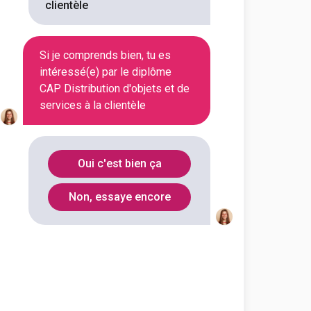
clientèle
Si je comprends bien, tu es
intéressé(e) par le diplôme
rvices à la clientèle
CAP Distribution d'objets et de
services à la clientèle
Valence
(
1
)
Montigny-le-
(
1
)
Oui c'est bien ça
Bretonneux
Non, essaye encore