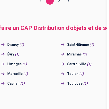
1
2
faire un CAP Distribution d'objets et de se
Drancy
(
1
)
Saint-Étienne
(
1
)
Évry
(
1
)
Miramas
(
1
)
Limoges
(
1
)
Sartrouville
(
1
)
Marseille
(
1
)
Toulon
(
1
)
Cachan
(
1
)
Toulouse
(
1
)