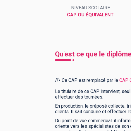
NIVEAU SCOLAIRE
CAP OU ÉQUIVALENT
BTS
Écoles
Masters
Licences pro
Articles
CAP
Qu'est ce que le diplôme
Bac pro
Bachelors
/!\ Ce CAP est remplacé par le
CAP O
Le titulaire de ce CAP intervient, seul
effectuer des tournées.
En production, le préposé collecte, tri
clients. Il sait conduire et effectuer
Du point de vue commercial, il informe
oriente vers les spécialistes de son 