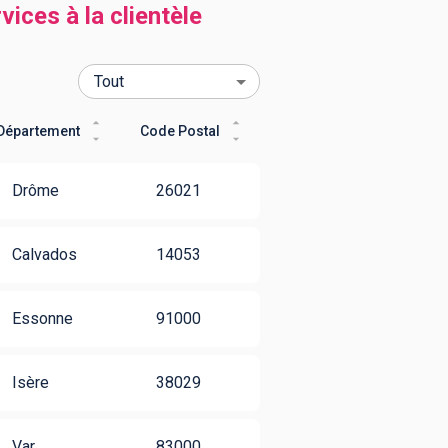
ices à la clientèle
Département
Code Postal
Drôme
26021
Calvados
14053
Essonne
91000
Isère
38029
Var
83000