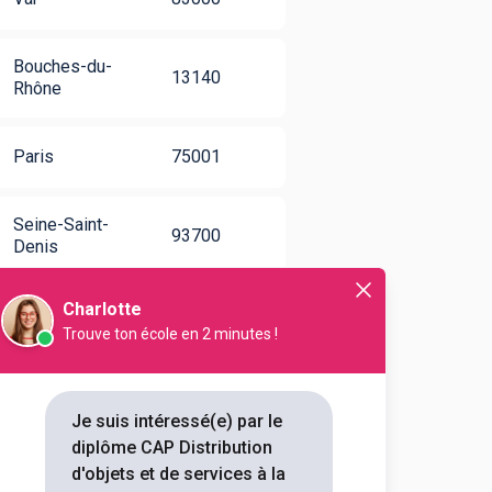
Bouches-du-
13140
Rhône
Paris
75001
Seine-Saint-
93700
Denis
Charlotte
Alpes-
06600
Maritimes
Trouve ton école en 2 minutes !
Val-de-
94230
Je suis intéressé(e) par le
Marne
diplôme CAP Distribution
d'objets et de services à la