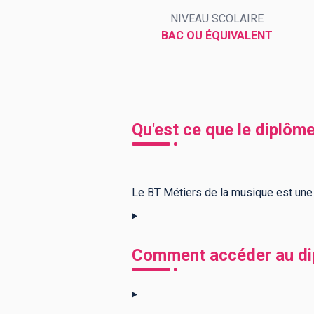
NIVEAU SCOLAIRE
BAC OU ÉQUIVALENT
BTS
Écoles
Masters
Licences pro
Articles
CAP
Qu'est ce que le diplôm
Bac pro
Bachelors
Le BT Métiers de la musique est une
Comment accéder au dip