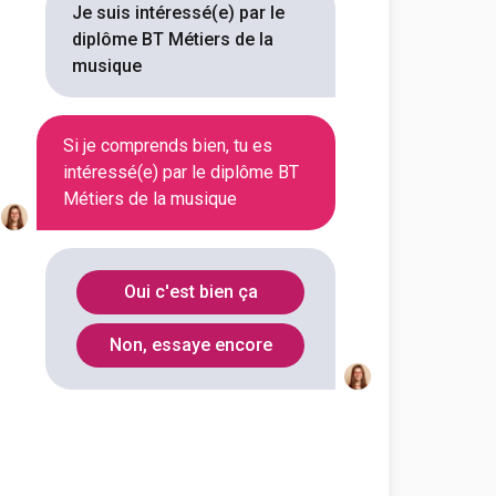
Je suis intéressé(e) par le
Département
Code Postal
diplôme BT Métiers de la
musique
Hauts-de-
92310
Seine
Si je comprends bien, tu es
intéressé(e) par le diplôme BT
Meurthe-et-
54000
Métiers de la musique
Moselle
Côtes-
22003
d'Armor
Oui c'est bien ça
Non, essaye encore