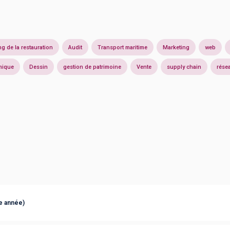
ng de la restauration
Audit
Transport maritime
Marketing
web
amique
Dessin
gestion de patrimoine
Vente
supply chain
rése
e année)