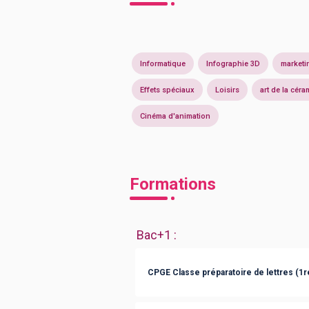
Informatique
Infographie 3D
marketi
Effets spéciaux
Loisirs
art de la cér
Cinéma d'animation
Formations
Bac+1
:
CPGE Classe préparatoire de lettres (1r