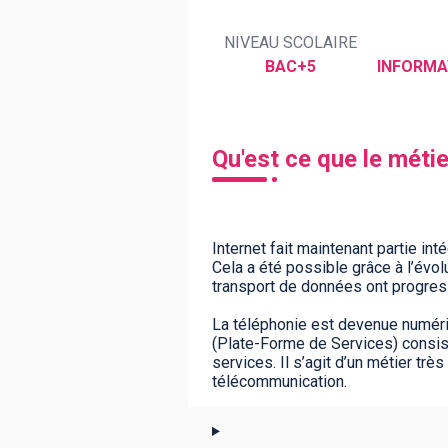
NIVEAU SCOLAIRE
BAC+5
INFORMA
BTS
Écoles
Masters
Licences pro
Articles
CAP
Qu'est ce que le méti
Bac pro
Bachelors
Internet fait maintenant partie i
Cela a été possible grâce à l’évo
transport de données ont progress
La téléphonie est devenue numériq
(Plate-Forme de Services) consist
services. Il s’agit d’un métier tr
télécommunication.