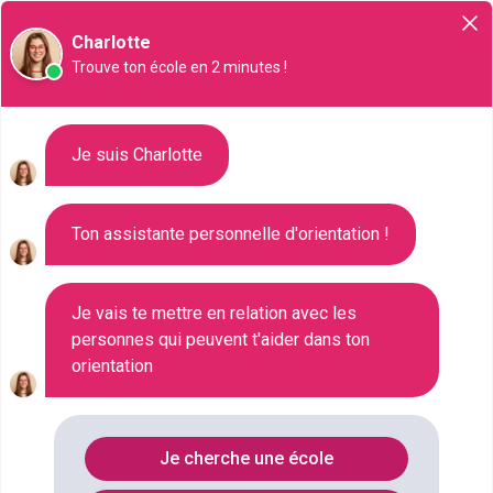
Orientation
Charlotte
Trouve ton école en 2 minutes !
2635 formations référencées à
Je suis Charlotte
Nice
Ton assistante personnelle d'orientation !
Recherchez une formation à Nice pour vos études
supérieures. Qu'ils s'agissent d'un Bac+2 (BTS, DUT,
Je vais te mettre en relation avec les
prépa) ou bien encore d'un Bac+3 (Licence,
personnes qui peuvent t'aider dans ton
Bachelor) à Nice, recherchez parmi 2635 formations
orientation
près de chez vous. Les masters sont également
référencés sur cette page dédiée à la ville de Nice.
Je cherche une école