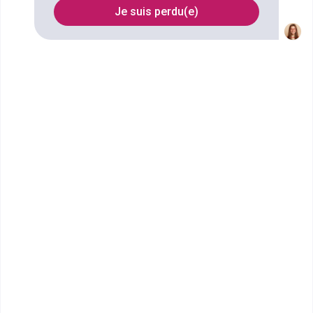
Je suis perdu(e)
AICOM Nice
Bachelor Chargé de Production
et Gestion d’Événements
Artistiques
Accède à la fiche pour obtenir toutes les
informations dont tu as besoin pour réussir ton
orientation en cliquant sur le bouton ci-dessous.
Bac+3
Voir la fiche
AICOM Nice
Cursus Pro Artiste-Interprète
Théâtre & Cinéma
Accède à la fiche pour obtenir toutes les
informations dont tu as besoin pour réussir ton