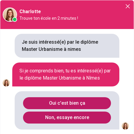
Orientation
Charlotte
Trouve ton école en 2 minutes !
Master Urbanisme à Nîmes : 2
Je suis intéressé(e) par le diplôme
Master Urbanisme à nimes
formations référencées
Si je comprends bien, tu es intéressé(e) par
Où faire le diplôme
Master Urbanisme
le diplôme Master Urbanisme à Nîmes
à
Nimes
?
Oui c'est bien ça
Vous souhaitez obtenir un Master Urbanisme à
Nîmes ? digiSchool Orientation a trouvé pour vous 2
Non, essaye encore
Master Urbanisme à Nîmes. Renseignez-vous ci-
dessous sur l'établissement à Nîmes qui mène à ce