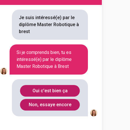
on référencée
Je suis intéressé(e) par le
diplôme Master Robotique à
brest
ur vous 1 Master Robotique à
ous trouverez toutes les
Si je comprends bien, tu es
intéressé(e) par le diplôme
ou encore les débouchés, mais
Master Robotique à Brest
Oui c'est bien ça
Non, essaye encore