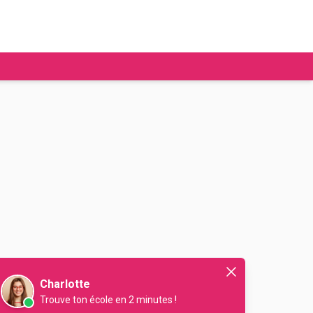
tudier à l'étranger
Ecoles de commerce
Job étudiant
BAFA
Ecoles d'ingénieur
ie étudiante
Universités
ogement étudiant
ourses
Charlotte
Trouve ton école en 2 minutes !