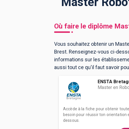
Master Robot
BTS
Écoles
Masters
Où faire le diplôme
Mast
Licences pro
Articles
Vous souhaitez obtenir un Master
CAP
Brest. Renseignez-vous ci-desso
Bac pro
informations sur les établissem
Bachelors
aussi tout ce qu'il faut savoir po
ENSTA Bretag
Master en Robo
Accède à la fiche pour obtenir tout
besoin pour réussir ton orientation e
dessous.