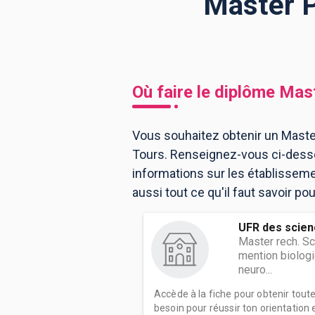
Master P
BTS
Écoles
Masters
Licences pro
Articles
Où faire le diplôme
Mast
CAP
Bac pro
Vous souhaitez obtenir un Master
Tours. Renseignez-vous ci-desso
Bachelors
informations sur les établissem
aussi tout ce qu'il faut savoir p
UFR des scien
Master rech. Sc
mention biologi
neuro...
Accède à la fiche pour obtenir tout
besoin pour réussir ton orientation e