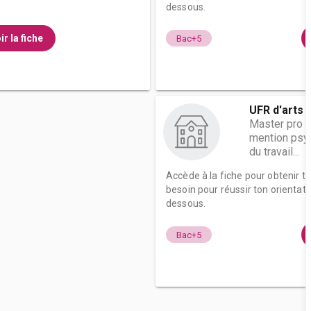
dessous.
ir la fiche
Bac+5
UFR d'arts 
Master pro 
mention psyc
du travail...
Accède à la fiche pour obtenir t
besoin pour réussir ton orientati
dessous.
Bac+5