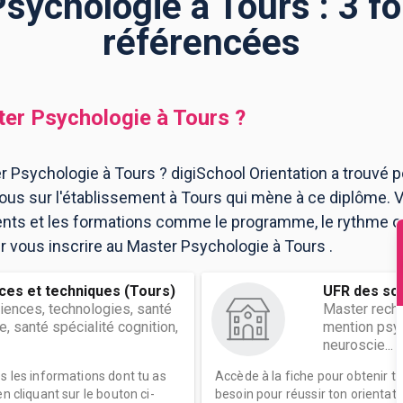
sychologie à Tours : 3 f
référencées
er Psychologie
à
Tours
?
 Psychologie à Tours ? digiSchool Orientation a trouvé 
us sur l'établissement à Tours qui mène à ce diplôme. V
ents et les formations comme le programme, le rythme 
our vous inscrire au Master Psychologie à Tours .
ces et techniques (Tours)
UFR des sci
iences, technologies, santé
Master rech.
e, santé spécialité cognition,
mention psyc
neuroscie...
es les informations dont tu as
Accède à la fiche pour obtenir t
n cliquant sur le bouton ci-
besoin pour réussir ton orientati