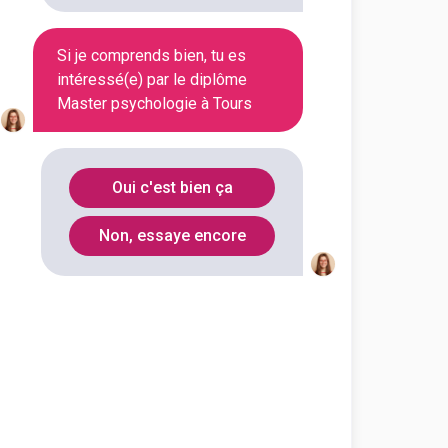
Si je comprends bien, tu es
Voir la fiche
intéressé(e) par le diplôme
Master psychologie à Tours
et sciences humaines
Sciences humaines et sociales
Oui c'est bien ça
hologie spécialité psychologie
Non, essaye encore
outes les informations dont tu as
on en cliquant sur le bouton ci-
Voir la fiche