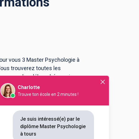
ormations
pour vous 3 Master Psychologie à
ous trouverez toutes les
ou encore les débouchés, mais
Charlotte
Trouve ton école en 2 minutes !
ences et techniques (Tours)
 Sciences humaines et sociales
hologie spécialité cognition,
Je suis intéressé(e) par le
diplôme Master Psychologie
outes les informations dont tu as
à tours
on en cliquant sur le bouton ci-