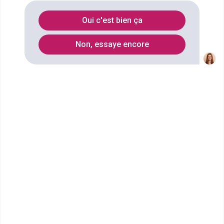
communication internet-gestion
Oui c'est bien ça
éditoriale
à
Versailles
?
Non, essaye encore
Vous souhaitez obtenir un Master pro Arts, lettres,
langues mention information et communication
spécialité communication internet-gestion éditoriale
à Versailles ? digiSchool Orientation a trouvé pour
vous 17 Master pro Arts, lettres, langues mention
information et communication spécialité
communication internet-gestion éditoriale à
Versailles. Renseignez-vous ci-dessous sur
l'établissement à Versailles qui mène à ce diplôme.
Vous trouverez toutes les informations sur les
établissements et les formations comme le
programme, le rythme ou encore les débouchés,
mais aussi tout ce qu'il faut savoir pour vous