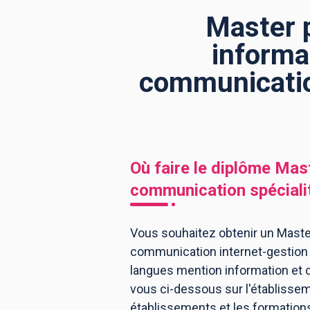
Master p
informa
BTS
Écoles
Masters
communication
Licences pro
Articles
CAP
Bac pro
Bachelors
Où faire le diplôme
Mast
communication spécialit
Vous souhaitez obtenir un Master
communication internet-gestion éd
langues mention information et 
vous ci-dessous sur l'établissem
établissements et les formation