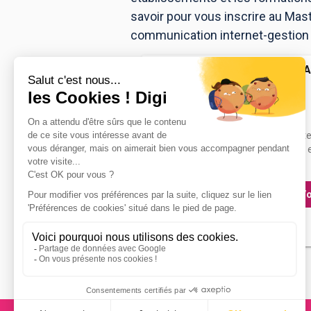
savoir pour vous inscrire au Mas
communication internet-gestion é
Campus RIERA
Mastère RH
Accède à la fiche pour obtenir tout
besoin pour réussir ton orientation e
dessous.
Vo
Bac+5