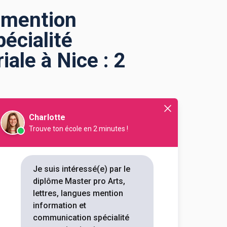
s mention
écialité
ale à Nice : 2
Charlotte
ormation et
Trouve ton école en 2 minutes !
iale
à
Nice
?
Je suis intéressé(e) par le
nication spécialité
diplôme Master pro Arts,
s 2 Master pro Arts, lettres,
lettres, langues mention
 éditoriale à Nice. Renseignez-
information et
 les informations sur les
communication spécialité
, mais aussi tout ce qu'il faut