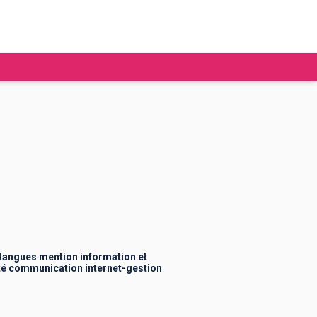
tudier à l'étranger
Ecoles de commerce
Job étudiant
BAFA
Ecoles d'ingénieur
ie étudiante
Universités
ogement étudiant
, langues mention information et
té communication internet-gestion
ourses