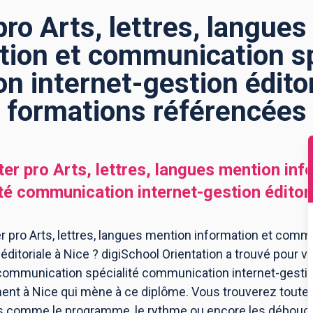
ro Arts, lettres, langue
tion et communication sp
 internet-gestion éditori
formations référencées
er pro Arts, lettres, langues mention inf
é communication internet-gestion éditor
 pro Arts, lettres, langues mention information et commu
itoriale à Nice ? digiSchool Orientation a trouvé pour vou
communication spécialité communication internet-gestion
ent à Nice qui mène à ce diplôme. Vous trouverez toutes
s comme le programme, le rythme ou encore les débouchés