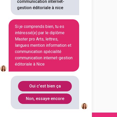
communication internet-
munication spécialité
gestion éditoriale à nice
ess School
Si je comprends bien, tu es
ponsable Marketing
intéressé(e) par le diplôme
 Spécialisé en Vente &
Master pro Arts, lettres,
 l'international
langues mention information et
UFIP Business School
communication spécialité
s les étudiants vers la réussite
communication internet-gestion
éditoriale à Nice
Voir la fiche
Oui c'est bien ça
Non, essaye encore